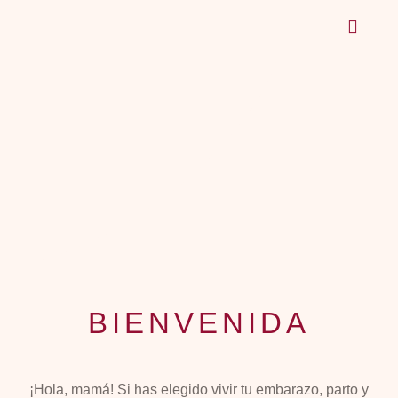
Grupos de Maternidad
Talleres y Productos
BIENVENIDA
¡Hola, mamá! Si has elegido vivir tu embarazo, parto y